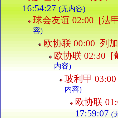
16:54:27
(无内容)
球会友谊 02:00 [
容)
欧协联 00:00 
欧协联 02:30 
内容)
玻利甲 03:00
内容)
欧协联 01
17:59:07
(