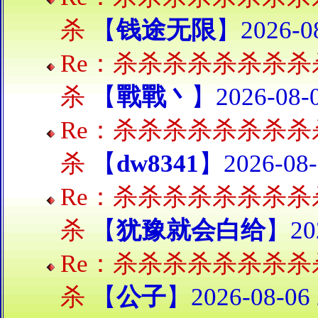
杀
【
钱途无限
】2026-08
Re：杀杀杀杀杀杀杀
杀
【
戰戰丶
】2026-08-0
Re：杀杀杀杀杀杀杀
杀
【
dw8341
】2026-08-
Re：杀杀杀杀杀杀杀
杀
【
犹豫就会白给
】202
Re：杀杀杀杀杀杀杀
杀
【
公子
】2026-08-06 