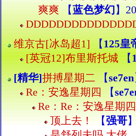
爽爽
【
蓝色梦幻
】20
DDDDDDDDDDDDDD
维京古[冰岛超1]
【
125皇
[英冠12]布里斯托城
【
[精华]
拼搏星期二
【
se7en
Re：安逸星期四
【
se7e
Re：Re：安逸星期四
顶上去！
【
强哥
】
是舒列夫吗 大佬