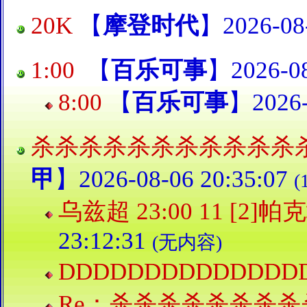
20K
【
摩登时代
】2026-08-
1:00
【
百乐可事
】2026-08
8:00
【
百乐可事
】2026-
杀杀杀杀杀杀杀杀杀杀杀
甲
】2026-08-06 20:35:07
(
乌兹超 23:00 11 
23:12:31
(无内容)
DDDDDDDDDDDDDD
Re：杀杀杀杀杀杀杀