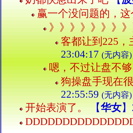
赢一个没问题的，这
》》》》》》》》
客都让到225，
23:04:17
(无内容)
嗯，不过让盘不够
狗操盘手现在
22:55:59
(无内容)
开始表演了。
【
华女
】2
DDDDDDDDDDDDDD