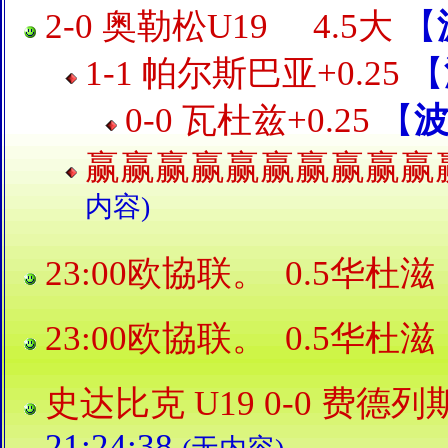
2-0 奥勒松U19 4.5大
【
1-1 帕尔斯巴亚+0.25
【
0-0 瓦杜兹+0.25
【
赢赢赢赢赢赢赢赢赢赢
内容)
23:00欧協联。 0.5华杜滋
23:00欧協联。 0.5华杜滋
史达比克 U19 0-0 费德
21:24:38