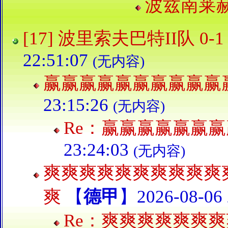
波兹南莱赫
[17] 波里索夫巴特II队
22:51:07
(无内容)
赢赢赢赢赢赢赢赢赢赢
23:15:26
(无内容)
Re：赢赢赢赢赢赢
23:24:03
(无内容)
爽爽爽爽爽爽爽爽爽爽
爽
【
德甲
】2026-08-06 
Re：爽爽爽爽爽爽