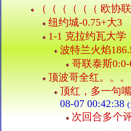
（（（（（（ 欧协
纽约城-0.75+大3
1-1 克拉约瓦大学 
波特兰火焰186.
哥联泰斯0:0-0
顶波哥全红。。。
顶红，多一句
08-07 00:42:38
次回合多个