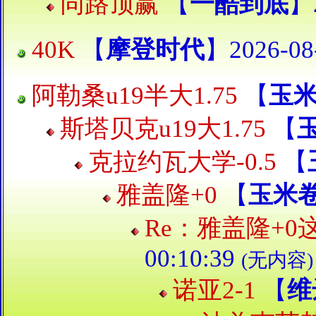
同路顶赢
【
一酷到底
】2
40K
【
摩登时代
】2026-08-
阿勒桑u19半大1.75
【
玉
斯塔贝克u19大1.75
【
克拉约瓦大学-0.5
【
雅盖隆+0
【
玉米
Re：雅盖隆+
00:10:39
(无内容)
诺亚2-1
【
维