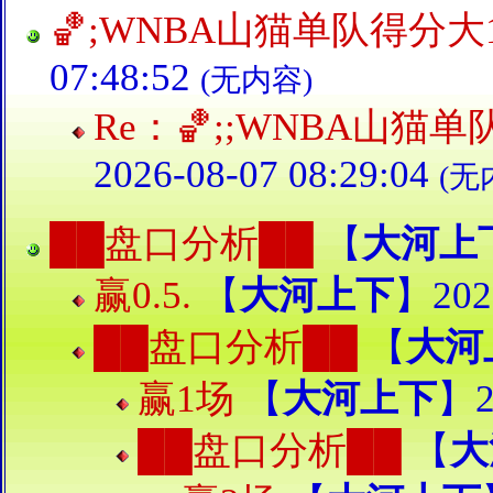
🏀;WNBA山猫单队得分
07:48:52
(无内容)
Re：🏀;;WNBA山
2026-08-07 08:29:04
(无
██盘口分析██
【
大河上
赢0.5.
【
大河上下
】2026
██盘口分析██
【
大河
赢1场
【
大河上下
】2
██盘口分析██
【
大