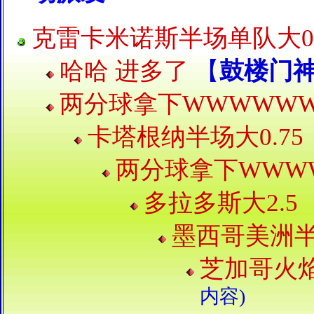
克雷卡米诺斯半场单队大0.
哈哈 进多了
【
鼓楼门
两分球拿下WWWWW
卡塔根纳半场大0.75
两分球拿下WWW
多拉多斯大2.5
墨西哥美洲半大
芝加哥火焰单
内容)