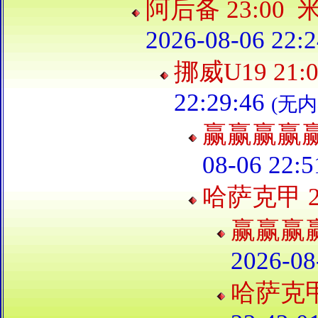
阿后备 23:00
2026-08-06 22:
挪威U19 21:
22:29:46
(无内
赢赢赢赢
08-06 22:
哈萨克甲 21
赢赢赢
2026-08
哈萨克甲 