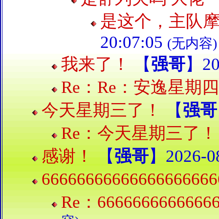
是这个，主队
20:07:05
(无内容)
我来了！
【
强哥
】20
Re：Re：安逸星期四
今天星期三了！
【
强哥
Re：今天星期三了！
感谢！
【
强哥
】2026-08
66666666666666666666
Re：66666666666666