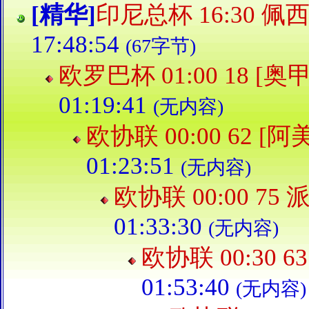
[精华]
印尼总杯 16:30 佩
17:48:54
(67字节)
欧罗巴杯 01:00 18 [
01:19:41
(无内容)
欧协联 00:00 62 [
01:23:51
(无内容)
欧协联 00:00 75
01:33:30
(无内容)
欧协联 00:30 
01:53:40
(无内容)