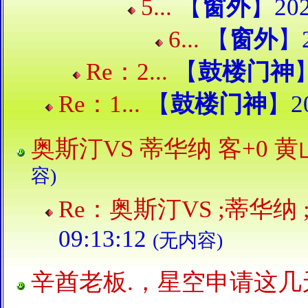
5...
【
窗外
】202
6...
【
窗外
】2
Re：2...
【
鼓楼门神
】
Re：1...
【
鼓楼门神
】20
奥斯汀VS 蒂华纳 客+0
容)
Re：奥斯汀VS ;蒂华纳
09:13:12
(无内容)
辛酋老板.，星空申请这几