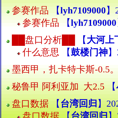
参赛作品
【
lyh7109000
】2
参赛作品
【
lyh7109000
██盘口分析██
【
大河上
什么意思
【
鼓楼门神
】2
墨西甲，扎卡特卡斯-0.5
秘鲁甲 阿利亚加 大2.5
【
盘口数据
【
台湾回归
】202
盘口数据
【
台湾回归
】2