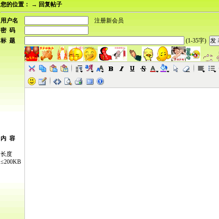
您的位置：
→ 回复帖子
用户名
注册新会员
密 码
标 题
(1-35字)
内 容
长度
≤200KB