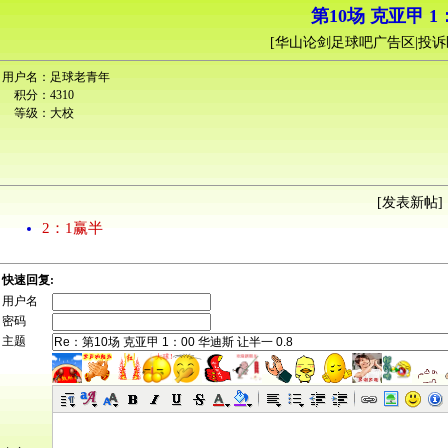
第10场 克亚甲 1：
[
华山论剑足球吧广告区|投诉
用户名：
足球老青年
积分：
4310
等级：
大校
[
发表新帖
] 
2：1赢半
快速回复:
用户名
密码
主题